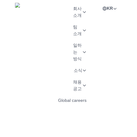
KR
회사
소개
팀
소개
일하
는
방식
소식
채용
공고
Global careers