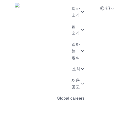
KR
회사
소개
팀
소개
일하
는
방식
소식
채용
공고
Global careers