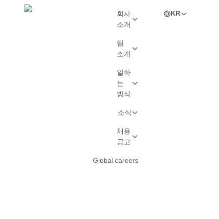
KR
회사
소개
팀
소개
일하
는
방식
소식
채용
공고
Global careers